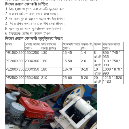
ডিজেল চোয়াল পেষণকারী বৈশিষ্ট্য:
1 উচ্চ হ্রাস অনুপাত এবং এমনকি চূড়ান্ত কণা।
2 সাধারণ কাঠামো এবং বজায় রাখা সহজ।
3 পরা এবং খুচরা যন্ত্রাংশ সহজে প্রতিস্থাপন।
4 নির্ভরযোগ্য অপারেশন এবং দীর্ঘ সেবা জীবন।
5 স্বল্প ব্যয়ের সাথে সুবিধাজনক রক্ষণাবেক্ষণ।
6 বৈদ্যুতিক মোটর বা ডিজেল ইঞ্জিন
ডিজেল চোয়াল পেষণকারী প্রযুক্তিগত বিবরণ:
মডেল
খোলার আকার
সর্বাধিকফিডের
উদ্বোধনী আকার
ক্ষমতা (টি /
ডিজেল
সামগ্রিক মাত্রা
(মিমি)
আকার (মিমি)
(মিমি)
ঘন্টা)
(মিমি)
PE150X250
150X250
130
15-45
1-4
8
896 * 745 *
এইচপি
935
PE200X300
200X300
180
15-50
2-6
8
910 * 750 *
এইচপি
990
PE200X350
200X350
180
18-70
3-10
10
1000 * 870 *
এইচপি
990
PE250X400
250X400
210
25-60
5-20
20
1215 * 1520
এইচপি
* 103