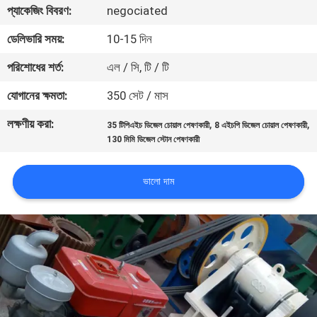
প্যাকেজিং বিবরণ:
negociated
নিয়ন্ত্রণ
ডেলিভারি সময়:
10-15 দিন
যোগাযোগ
পরিশোধের শর্ত:
এল / সি, টি / টি
করুন
যোগানের ক্ষমতা:
350 সেট / মাস
লক্ষণীয় করা:
,
,
35 টিপিএইচ ডিজেল চোয়াল পেষণকারী
8 এইচপি ডিজেল চোয়াল পেষণকারী
খবর
130 মিমি ডিজেল স্টোন পেষণকারী
মামলা
ভালো দাম
সাইট
ম্যাপ
গোপনীয়তা