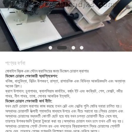
নীতি
পণ্যের বর্ণনা
মোবাইল ব্রিক এবং স্টোন ক্রাশিংয়ের জন্য ডিজেল চোয়াল ক্রাশার
ডিজেল চোয়াল পেষণকারী অ্যাপ্লিকেশন:
খনিজ, ধাতুবিদ্যা, বিল্ডিং উপকরণ, রাস্তা, রাসায়নিক এবং বিভিন্ন আকরিকগুলি এবং অন্যান্য
অনেক শিল্প।
ক্রাশ উপাদান: চুনাপাথর, ক্যালসিয়াম কার্বাইড, বর্জ্য ইট এবং কংক্রিট, শেল, বেসাল্ট, নদীর
পাথর, নীল পাথর, তামা, সোনার আকরিক ইত্যাদি,
ডিজেল চোয়াল পেষণকারী কার্য নীতি:
যখন ছোট চোয়াল ক্রাশার কাজ করছে তখন বেল্ট এবং বেল্টের পুলি মোটর দ্বারা চালিত হয়।
অস্থাবর চোয়ালটি উত্সাহী শ্যাফটের মাধ্যমে উপরে এবং নীচে সরানো হয়।স্থির চোয়াল এবং
অস্থাবর চোয়ালের মধ্যবর্তী কোণটি ছোট হয়ে যায় যখন চলন্ত চোয়ালটি নীচে নেমে যায়,
তারপরে উপকরণগুলি টুকরো টুকরো করা হয়।অস্থাবর চোয়াল যখন চলে তখন এটি বড় হয়।
অস্থাবর চোয়ালের প্লেট টেনশন রড এবং বসন্তের ক্রিয়াকলাপে স্থির চোয়ালের প্লেটটি
ছেড়ে দেয়, তারপরে শেষের পণ্যগুলি নিষ্পেষণ গহ্বর থেকে বেরিয়ে আসে।