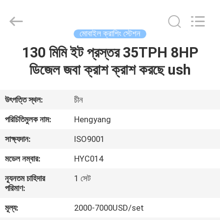
Zhengzhou
Hengyang
Industrial
Co.,
Ltd.
মোবাইল ক্রাশিং স্টেশন
All
Rights
130 মিমি ইট প্রস্তর 35TPH 8HP
বাড়ি
Reserved.
ডিজেল জবা ক্রাশ ক্রাশ করছে ush
পণ্য
উৎপত্তি স্থল:
চীন
আমাদের
পরিচিতিমুলক নাম:
Hengyang
সম্পর্কে
সাক্ষ্যদান:
ISO9001
মডেল নম্বার:
HYC014
কারখানা
ন্যূনতম চাহিদার
1 সেট
ভ্রমণ
পরিমাণ:
মূল্য:
2000-7000USD/set
মান