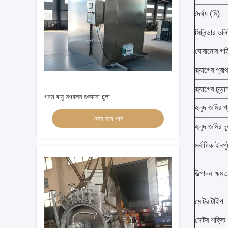
দৈর্ঘ্য (মি)
সিলিন্ডার ভ
ঘোরানোর গত
স্ল্যাগের প্র
স্ল্যাগের চূড
গরম বায়ু সঞ্চালন শুকানো চুলা
হলুদ জমির প
সেরা দাম পান
হলুদ জমির চূ
সর্বাধিক ইনপ
উত্পাদন ক্ষমতা
মোটর টাইপ
মোটর শক্তি 