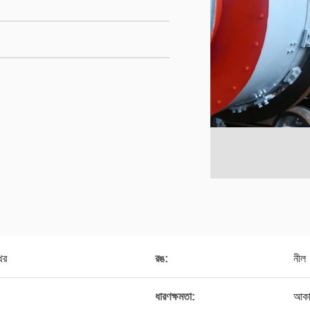
াথর
রঙ:
নীল
ধারণক্ষমতা:
আকা