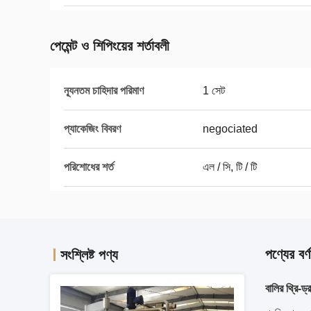
পেমেন্ট ও শিপিংয়ের শর্তাবলী
ন্যূনতম চাহিদার পরিমাণ
1 সেট
প্যাকেজিং বিবরণ
negociated
পরিশোধের শর্ত
এল / সি, টি / টি
পণ্যের বর্ণ
সংশ্লিষ্ট পণ্য
বালির থ্রি-ড্র