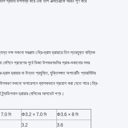
ল প্রভাব উপলব্ধি করে এবং তাপ এক্সচেঞ্জকে আরও পূর্ণ করে
্যন্ত দক্ষ শুকনো সরঞ্জাম।থ্রি-ড্রাম ড্রায়ারে তিন স্তরযুক্ত বাহ্যিক
কনো মেশিনে প্রবেশের পূর্বে ভিজা উপকরণগুলির প্রাক-শুকানোর সময়
াম ড্রায়ার যা উন্নত প্রযুক্তি, যুক্তিসঙ্গত অপারেটিং প্যারামিটার
ান্য উপকরণ শুকনো অপারেশনে ব্যাপকভাবে প্রয়োগ করা যেতে পারে।থ্রি-
ি ট্র্যাডিশনাল ড্রায়ার মেশিনের আপডেট পণ্য।
7.0 মি
Φ3.2 × 7.0 মি
Φ3.6 × 8 মি
3.2
3.6