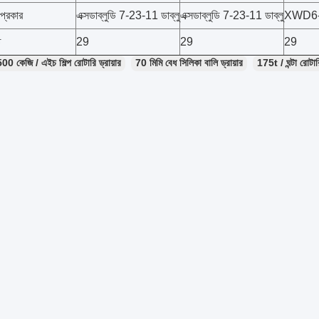
্রকার
এক্সডাব্লুডি 7-23-11 ডাব্লু
এক্সডাব্লুডি 7-23-11 ডাব্লু
XWD6-
ত
29
29
29
00 কেজি / এইচ শিল্প রোটারি ড্রায়ার
70 মিমি বেধ সিলিকা বালি ড্রায়ার
175t / ঘন্টা রোটা