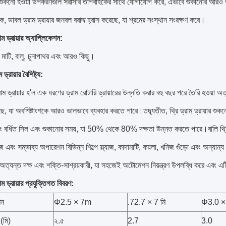
ে, শুকনো হওয়া উপকরণগুলি সরাসরি তাপবাহকের সাথে যোগাযোগ করে, এভাবে শুকানোর আরও ভা
ডাবল ড্রাম ড্রায়ার জনবল বরাদ্দ হ্রাস করেছে, যা শ্রমের সংস্থান সংরক্ষণ করে।
রাম ড্রায়ার অ্যাপ্লিকেশন:
লা, মাটি, বালু, চুনাপাথর এবং আরও কিছু।
 ড্রায়ার বৈশিষ্ট্য:
ড্রাম ড্রায়ার হ'ল এক ধরণের ড্রাম রোটারি ড্রায়ারের উন্নতি করার বহু বছর পরে তৈরি হওয়া অত
়েছে, যা অবশিষ্টাংশকে আরও ভালভাবে ব্যবহার করতে পারে।তদ্ব্যতীত, থ্রি ড্রাম ড্রায়ার শু
বং বর্ধিত সিল এবং শুকানোর সময়, যা 50% থেকে 80% দক্ষতা উন্নত করতে পারে।বালি থ্রি-ড্র
 এবং সম্ভাব্য অপারেশন বিভিন্ন শিল্পে স্ল্যাজ, কাদামাটি, কয়লা, খনিজ গুঁড়ো এবং অন্য
ার অত্যন্ত দক্ষ এবং শক্তি-সাশ্রয়কারী, যা সহজেই অটোমেশন নিয়ন্ত্রণ উপলব্ধি করে এবং এট
রাম ড্রায়ার প্রযুক্তিগত বিবরণ:
শন
Φ2.5 × 7m
.72.7 × 7 মি
Φ3.0 × 
 (মি)
২.৫
2.7
3.0