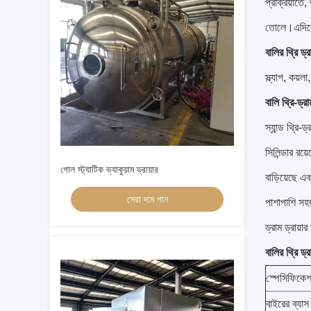
প্রক্রিয়াত
তোলে।এদিকে, 
বালির থ্রি ড্
স্ল্যাগ, কয়
বালি থ্রি-ড্রাম
স্যান্ড থ্রি-
সিলিন্ডার রয
গোল স্ট্যাটিক ভ্যাকুয়াম ড্রায়ার
বাড়িয়েছে এ
সেরা দাম পান
পাশাপাশি সহজ
ড্রাম ড্রায়
বালির থ্রি ড্
স্পেসিফিকে
বাইরের ব্যাস