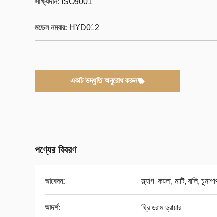
সাক্ষ্যদান:
ISO9001
মডেল নম্বার:
HYD012
একটি উদ্ধৃতি অনুরোধ করুন
পণ্যের বিবরণ
আবেদন:
স্ল্যাগ, কয়লা, মাটি, বালি, চুনাপ
আদর্শ:
থ্রি ড্রাম ড্রায়ার