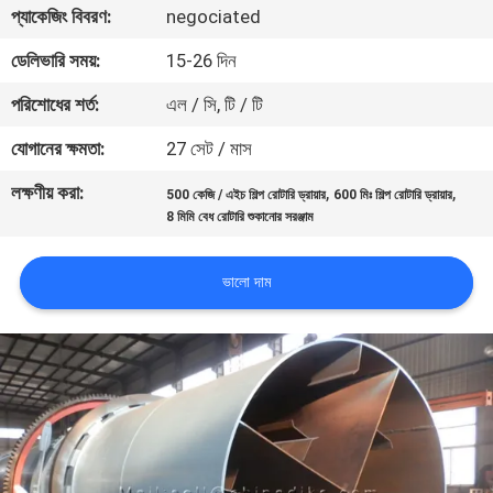
প্যাকেজিং বিবরণ:
negociated
নিয়ন্ত্রণ
ডেলিভারি সময়:
15-26 দিন
যোগাযোগ
পরিশোধের শর্ত:
এল / সি, টি / টি
করুন
যোগানের ক্ষমতা:
27 সেট / মাস
লক্ষণীয় করা:
,
,
500 কেজি / এইচ শিল্প রোটারি ড্রায়ার
600 মিঃ শিল্প রোটারি ড্রায়ার
খবর
8 মিমি বেধ রোটারি শুকানোর সরঞ্জাম
মামলা
ভালো দাম
সাইট
ম্যাপ
গোপনীয়তা