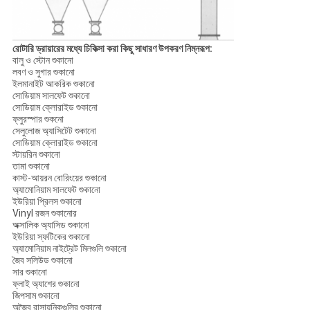
রোটারি ড্রায়ারের মধ্যে চিকিত্সা করা কিছু সাধারণ উপকরণ নিম্নরূপ:
বালু ও স্টোন শুকানো
লবণ ও সুগার শুকানো
ইলমানাইট আকরিক শুকানো
সোডিয়াম সালফেট শুকানো
সোডিয়াম ক্লোরাইড শুকানো
ফ্লুরস্পার শুকনো
সেলুলোজ অ্যাসিটেট শুকানো
সোডিয়াম ক্লোরাইড শুকানো
স্টায়রিন শুকানো
তামা শুকানো
কাস্ট-আয়রন বোরিংয়ের শুকানো
অ্যামোনিয়াম সালফেট শুকানো
ইউরিয়া প্রিলস শুকানো
Vinyl রজন শুকানোর
অক্সালিক অ্যাসিড শুকানো
ইউরিয়া স্ফটিকের শুকানো
অ্যামোনিয়াম নাইট্রেট মিলগুলি শুকানো
জৈব সলিউড শুকানো
সার শুকানো
ফ্লাই অ্যাশের শুকানো
জিপসাম শুকানো
অজৈব রাসায়নিকগুলির শুকানো