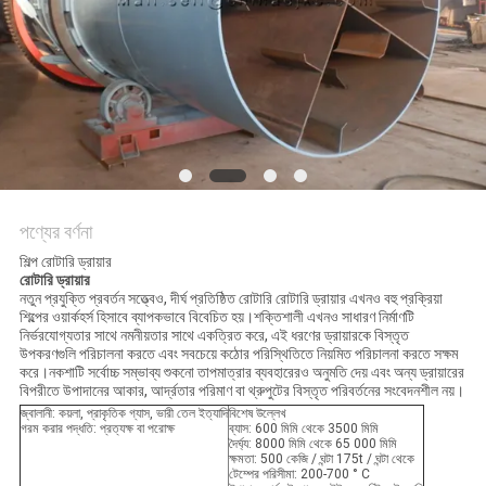
নীতি
পণ্যের বর্ণনা
শিল্প রোটারি ড্রায়ার
রোটারি ড্রায়ার
নতুন প্রযুক্তি প্রবর্তন সত্ত্বেও, দীর্ঘ প্রতিষ্ঠিত রোটারি রোটারি ড্রায়ার এখনও বহু প্রক্রিয়া
শিল্পের ওয়ার্কহর্স হিসাবে ব্যাপকভাবে বিবেচিত হয়।শক্তিশালী এখনও সাধারণ নির্মাণটি
নির্ভরযোগ্যতার সাথে নমনীয়তার সাথে একত্রিত করে, এই ধরণের ড্রায়ারকে বিস্তৃত
উপকরণগুলি পরিচালনা করতে এবং সবচেয়ে কঠোর পরিস্থিতিতে নিয়মিত পরিচালনা করতে সক্ষম
করে।নকশাটি সর্বোচ্চ সম্ভাব্য শুকনো তাপমাত্রার ব্যবহারেরও অনুমতি দেয় এবং অন্য ড্রায়ারের
বিপরীতে উপাদানের আকার, আর্দ্রতার পরিমাণ বা থ্রুপুটের বিস্তৃত পরিবর্তনের সংবেদনশীল নয়।
জ্বালানী: কয়লা, প্রাকৃতিক গ্যাস, ভারী তেল ইত্যাদি
বিশেষ উল্লেখ
গরম করার পদ্ধতি: প্রত্যক্ষ বা পরোক্ষ
ব্যাস: 600 মিমি থেকে 3500 মিমি
দৈর্ঘ্য: 8000 মিমি থেকে 65 000 মিমি
ক্ষমতা: 500 কেজি / ঘন্টা 175t / ঘন্টা থেকে
টেম্পের পরিসীমা: 200-700 ° C