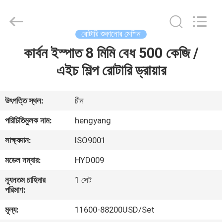
Zhengzhou
Hengyang
Industrial
Co.,
Ltd.
রোটারি শুকানোর মেশিন
All
Rights
কার্বন ইস্পাত 8 মিমি বেধ 500 কেজি /
বাড়ি
Reserved.
এইচ শিল্প রোটারি ড্রায়ার
পণ্য
উৎপত্তি স্থল:
চীন
আমাদের
পরিচিতিমুলক নাম:
hengyang
সম্পর্কে
সাক্ষ্যদান:
ISO9001
মডেল নম্বার:
HYD009
কারখানা
ন্যূনতম চাহিদার
1 সেট
ভ্রমণ
পরিমাণ:
মূল্য:
11600-88200USD/Set
মান