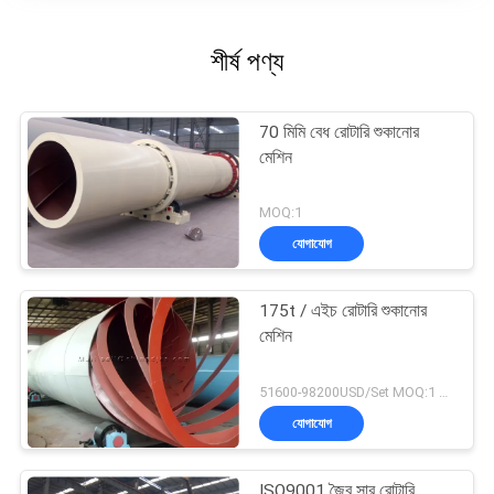
শীর্ষ পণ্য
70 মিমি বেধ রোটারি শুকানোর
মেশিন
MOQ:1
যোগাযোগ
175t / এইচ রোটারি শুকানোর
মেশিন
51600-98200USD/Set MOQ:1 সেট
যোগাযোগ
ISO9001 জৈব সার রোটারি