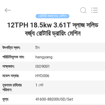
Zhengzhou
Hengyang
Industrial
Co.,
Ltd.
রোটারি শুকানোর মেশিন
All
Rights
12TPH 18.5kw 3.61T স্লাজ সলিড
বাড়ি
Reserved.
বর্জ্য রোটারি ড্রায়িং মেশিন
পণ্য
উৎপত্তি স্থল:
চীন
আমাদের
পরিচিতিমুলক নাম:
hengyang
সম্পর্কে
সাক্ষ্যদান:
ISO9001
মডেল নম্বার:
HYD006
কারখানা
ন্যূনতম চাহিদার
1 সেট
ভ্রমণ
পরিমাণ:
মূল্য:
41600-88200USD/Set
মান