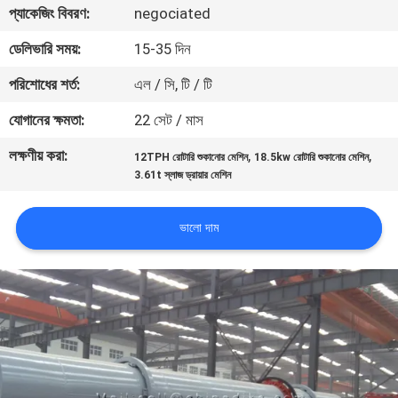
প্যাকেজিং বিবরণ:
negociated
নিয়ন্ত্রণ
ডেলিভারি সময়:
15-35 দিন
যোগাযোগ
পরিশোধের শর্ত:
এল / সি, টি / টি
করুন
যোগানের ক্ষমতা:
22 সেট / মাস
লক্ষণীয় করা:
,
,
12TPH রোটারি শুকানোর মেশিন
18.5kw রোটারি শুকানোর মেশিন
খবর
3.61t স্লাজ ড্রায়ার মেশিন
মামলা
ভালো দাম
সাইট
ম্যাপ
গোপনীয়তা