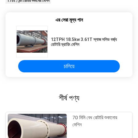
175t / ঘন্টা রোটারি শুকানোর মেশিন
এর সেরা মূল্য পান
12TPH 18.5kw 3.61T স্লাজ সলিড বর্জ্য
রোটারি ড্রায়িং মেশিন
চালিয়ে
শীর্ষ পণ্য
70 মিমি বেধ রোটারি শুকানোর
মেশিন