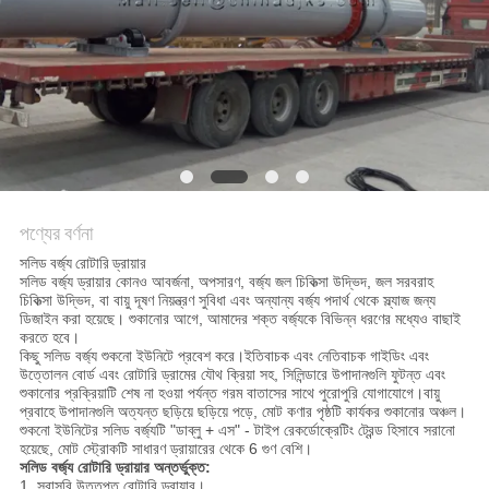
নীতি
পণ্যের বর্ণনা
সলিড বর্জ্য রোটারি ড্রায়ার
সলিড বর্জ্য ড্রায়ার কোনও আবর্জনা, অপসারণ, বর্জ্য জল চিকিত্সা উদ্ভিদ, জল সরবরাহ
চিকিত্সা উদ্ভিদ, বা বায়ু দূষণ নিয়ন্ত্রণ সুবিধা এবং অন্যান্য বর্জ্য পদার্থ থেকে স্ল্যাজ জন্য
ডিজাইন করা হয়েছে। শুকানোর আগে, আমাদের শক্ত বর্জ্যকে বিভিন্ন ধরণের মধ্যেও বাছাই
করতে হবে।
কিছু সলিড বর্জ্য শুকনো ইউনিটে প্রবেশ করে।ইতিবাচক এবং নেতিবাচক গাইডিং এবং
উত্তোলন বোর্ড এবং রোটারি ড্রামের যৌথ ক্রিয়া সহ, সিলিন্ডারে উপাদানগুলি ফুটন্ত এবং
শুকানোর প্রক্রিয়াটি শেষ না হওয়া পর্যন্ত গরম বাতাসের সাথে পুরোপুরি যোগাযোগে।বায়ু
প্রবাহে উপাদানগুলি অত্যন্ত ছড়িয়ে ছড়িয়ে পড়ে, মোট কণার পৃষ্ঠটি কার্যকর শুকানোর অঞ্চল।
শুকনো ইউনিটের সলিড বর্জ্যটি "ডাব্লু + এস" - টাইপ রেকর্ডোক্রেটিং ট্রেন্ড হিসাবে সরানো
হয়েছে, মোট স্ট্রোকটি সাধারণ ড্রায়ারের থেকে 6 গুণ বেশি।
সলিড বর্জ্য রোটারি ড্রায়ার অন্তর্ভুক্ত:
1. সরাসরি উত্তপ্ত রোটারি ড্রায়ার।