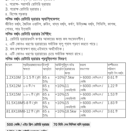
২. পরোক্ষ- সরাসরি রোটারি ড্রায়ার
3. পরোক্ষ রোটারি ড্রায়ার।
৪. বিশেষ প্রকার
সলিড বর্জ্য রোটারি ড্রায়ার অ্যাপ্লিকেশন:
জীবিত বর্জ্য, জৈবিক ওয়াটস, রুবিন, খাদ্য বর্জ্য, কর্ষণ, উদ্ভিজ্জ বর্জ্য, পিভিসি, কাগজ,
গোবর, সার ইত্যাদি
সলিড বর্জ্য রোটারি ড্রায়ার বৈশিষ্ট্য:
1. রোটারি ড্রায়ারগুলি কণার আকারের জন্য কম সংবেদনশীল।
২. এটি কোনও ধরণের ড্রায়ারের সর্বাধিক ফ্লু গ্যাস গ্রহণ করতে পারে।
3. কম রক্ষণাবেক্ষণ ব্যয়;এইভাবে অর্থনৈতিক।
৪. এটি কোনও ধরণের ড্রায়ারের চেয়ে সর্বাধিক ক্ষমতা রাখে।
সলিড বর্জ্য রোটারি ড্রায়ার প্রযুক্তিগত বিবরণ:
মডেল
প্রক্রিয়াজাতকরণ
ইনপুট
আউটপুট
মুল মটর
কয়লা
বাষ্পীভবন
ক্ষমতা
আর্দ্রতা
আর্দ্রতা
ড্রায়ারের
ফডণশফ
পরিমাণ
জন্য
প্রতি টন বর্জ্য
.1.2X10M
1-1.5 টি / ঘন্টা
65 ±
<10%
7.5kw
> 6000 কেসিএল /
0.61 টি
5%
কেজি
.1.5X12M
২-৪ টি / ঘ
65 ±
<10%
11
> 6000 কেসিএল /
1.22 টি
5%
কেডব্লিউ
কেজি
.1.5X15M
২.৩-২ টি / ঘন্টা
65 ±
<10%
15
> 6000 কেসিএল /
1.53 টি
5%
কেডব্লিউ
কেজি
.51.5X18M
5-8 টি / ঘন্টা
65 ±
<10%
15
> 6000 কেসিএল /
1.83 টি
5%
কেডব্লিউ
কেজি
.81.8X18M
8-12 টি / ঘন্টা
65 ±
<10%
18.5kw
> 6000 কেসিএল /
3.61 টি
5%
কেজি
500 কেজি / এইচ শিল্প রোটারি ড্রায়ার
70 মিমি বেধ সিলিকা বালি ড্রায়ার