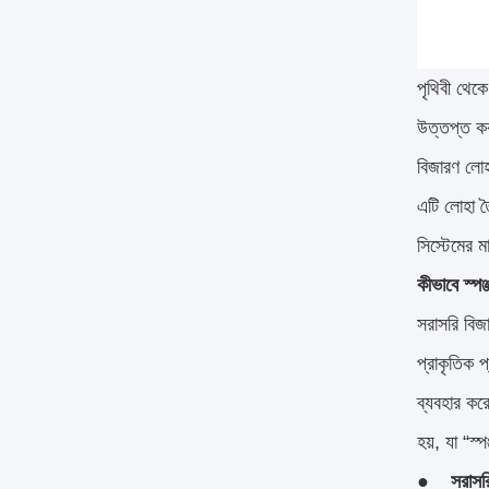
পৃথিবী থেক
উত্তপ্ত কর
বিজারণ লো
এটি লোহা তৈ
সিস্টেমের 
কীভাবে স্পঞ
সরাসরি বিজ
প্রাকৃতিক 
ব্যবহার করে
হয়, যা “স
● সরাসরি ব