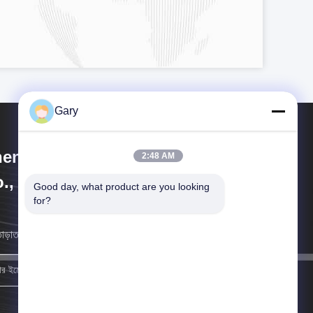
Gary
engzhou Hengyang Industrial
2:48 AM
., Ltd
Good day, what product are you looking 
for?
াড়াতাড়ি সম্ভব আমরা আপনার কাছে ফিরে আসব।
নিবন্ধন করুন