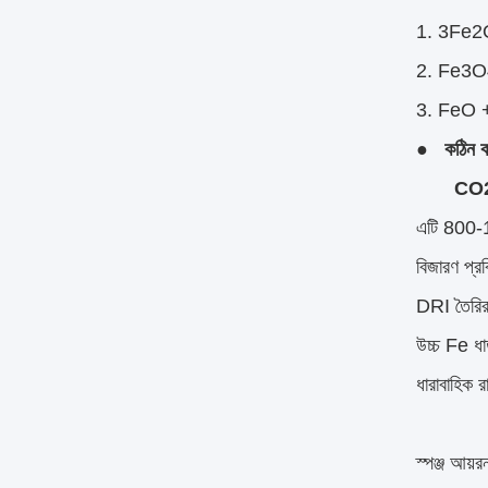
3Fe2
Fe3O
FeO 
● কঠিন কার্
CO2 +
এটি 800-1
বিজারণ প্র
DRI তৈরির 
উচ্চ Fe ধ
ধারাবাহিক 
স্পঞ্জ আয