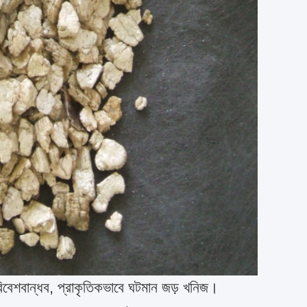
িবেশবান্ধব, প্রাকৃতিকভাবে ঘটমান জড় খনিজ।