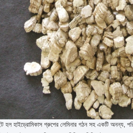
লাইট হল হাইড্রোমিকাস গ্রুপের লেমিনার গঠন সহ একটি অনন্য, পর