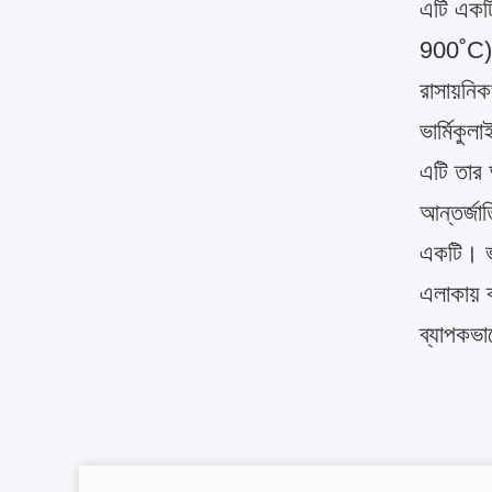
এটি একটি
900˚С) উ
রাসায়নি
ভার্মিকু
এটি তার আ
আন্তর্জা
একটি। ভা
এলাকায় ব
ব্যাপকভাব