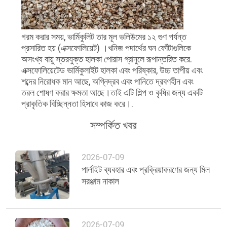
নীতি
গরম করার সময়, ভার্মিকুলিট তার মূল ভলিউমের ১২ গুণ পর্যন্ত
প্রসারিত হয় (এক্সফোলিয়েট) ।খনিজ পদার্থের ঘন ফোঁটাগুলিকে
অসংখ্য বায়ু স্তরযুক্ত হালকা পোরাস গ্রানুলে রূপান্তরিত করে.
এক্সফোলিয়েটেড ভার্মিকুলাইট হালকা এবং পরিষ্কার, উচ্চ তাপীয় এবং
শব্দের নিরোধক মান আছে, অগ্নিদ্রব এবং পানিতে দ্রবণহীন এবং
তরল শোষণ করার ক্ষমতা আছে।তাই এটি শিল্প ও কৃষির জন্য একটি
প্রাকৃতিক বিচ্ছিন্নতা হিসাবে কাজ করে।.
সম্পর্কিত খবর
2026-07-09
পার্লাইট ব্যবহার এবং প্রক্রিয়াকরণের জন্য মিল
সরঞ্জাম নাকাল
2026-07-09