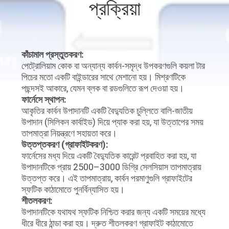
প্রক্রিয়া
নিয়ন্ত্রণ
যোগাযোগ
কাঁচামাল প্রস্তুতকরণ:
করুন
পেট্রোলিয়াম কোক বা অন্যান্য কার্বন-সমৃদ্ধ উপকরণগুলি কয়লা টার
পিচের মতো একটি বাইন্ডারের সাথে মেশানো হয়। মিশ্রণটিকে
পছন্দসই আকারে, যেমন ব্লক বা রডগুলিতে রূপ দেওয়া হয়।
খবর
ফার্নেসে স্থাপন:
আকৃতির কার্বন উপাদানটি একটি বৈদ্যুতিক চুল্লিতে বালি-জাতীয়
উপাদান (সিলিকন কার্বাইড) দিয়ে প্যাক করা হয়, যা উত্তাপের সময়
মামলা
তাপমাত্রা নিয়ন্ত্রণে সহায়তা করে।
উত্তপ্তকরণ (গ্রাফাইটকরণ):
ফার্নেসের মধ্য দিয়ে একটি বৈদ্যুতিক কারেন্ট প্রবাহিত করা হয়, যা
সাইট
উপাদানটিকে প্রায় 2500–3000 ডিগ্রি সেলসিয়াস তাপমাত্রায়
ম্যাপ
উত্তপ্ত করে। এই তাপমাত্রায়, কার্বন পরমাণুগুলি গ্রাফাইটের
স্ফটিক কাঠামোতে পুনর্বিন্যাসিত হয়।
শীতলকরণ:
গোপনীয়তা
উপাদানটিকে যথাযথ স্ফটিক নিশ্চিত করার জন্য একটি সময়ের মধ্যে
ধীরে ধীরে ঠান্ডা করা হয়। দ্রুত শীতলকরণ গ্রাফাইট কাঠামোতে