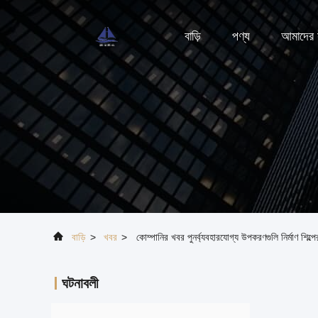
বাড়ি
পণ্য
আমাদের স
বাড়ি
>
খবর
>
কোম্পানির খবর পুনর্ব্যবহারযোগ্য উপকরণগুলি নির্মাণ শিল্প
ঘটনাবলী