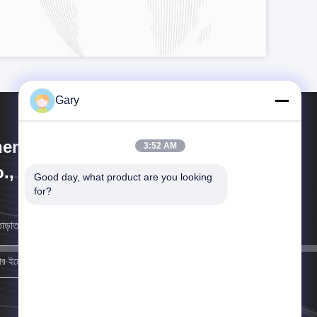
Gary
engzhou Hengyang Industrial
3:52 AM
., Ltd
Good day, what product are you looking 
for?
াড়াতাড়ি সম্ভব আমরা আপনার কাছে ফিরে আসব।
নিবন্ধন করুন