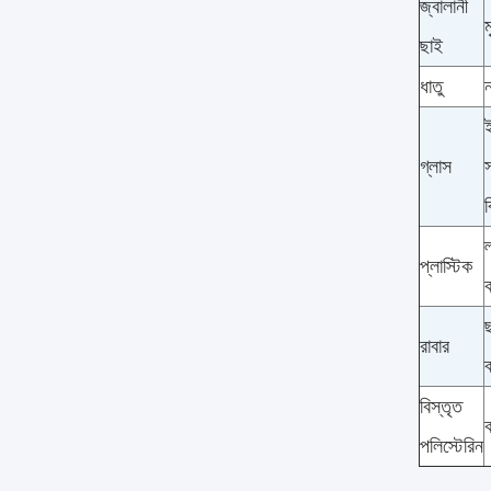
জ্বালানী
ম
ছাই
ধাতু
ন
ই
গ্লাস
স
ব
ল
প্লাস্টিক
ছ
রাবার
ব
বিস্তৃত
পলিস্টেরিন