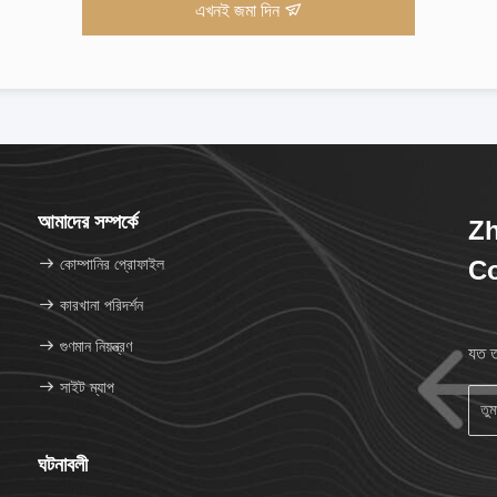
এখনই জমা দিন
আমাদের সম্পর্কে
Zh
কোম্পানির প্রোফাইল
Co
কারখানা পরিদর্শন
গুণমান নিয়ন্ত্রণ
যত ত
সাইট ম্যাপ
ঘটনাবলী