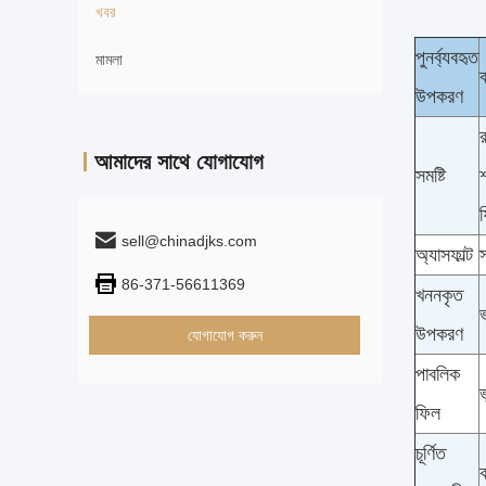
খবর
পুনর্ব্যবহৃত
মামলা
ব
উপকরণ
র
আমাদের সাথে যোগাযোগ
সমষ্টি
শ
ফ
sell@chinadjks.com
অ্যাসফাল্ট
স
86-371-56611369
খননকৃত
উপকরণ
যোগাযোগ করুন
পাবলিক
ভ
ফিল
চূর্ণিত
ক