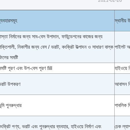
2021-02-26
্যবহারসমূহ
স্থানীয়
াস্তা নির্মানের জন্য সাব-বেস উপাদান, ফাউন্ডেশনের কাজের জন্য
ক্তিশালী, নিকাশীর জন্য বেস / ভরাট, কংক্রিট উত্পাদন ও সাধারণ বাল্ক
পাইলট অধ্
িলের সমষ্টি
মষ্টি পূরণ এবং উপ-বেস পূরণ fill
হাইওয়ে ব
ভরাট উপকরণ
আবাসন বিভ
ূমি পুনরুদ্ধার
পাবলিক ফ
ংক্রিট পণ্য, ভরাট এবং পুনরুদ্ধার ব্যবহার, হাইওয়ে নির্মাণ এবং
চেক ল্যাপ