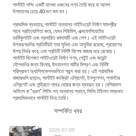
নীতি
পার্লাইট পপিং একটি হালকা ওজনের পণ্য তৈরি করে যা আসল
উপাদানের চেয়ে 40 গুণ কম ঘন।
প্রাথমিক ব্যবহারে, পার্লাইট অন্যান্য লাইটওয়েট নির্মাণ সামগ্রীর
সাথে প্রতিযোগিতা করে, যেমন পিউমিস, এক্সফোলিয়েটেড
ভার্মিকুলাইট এবং প্রসারিত কাদামাটি এবং শেল। এই লাইটওয়েট
উপকরণগুলির প্রতিটিরই তার সুবিধা এবং অসুবিধা রয়েছে, প্রয়োগের
উপর নির্ভর করে, এবং প্রতিটি নির্দিষ্ট বিশেষ বাজার ধরে রেখেছে।
পার্লাইট বিশেষত লাইটওয়েট নির্মাণ পণ্য, পেইন্ট এবং জয়েন্ট
যৌগগুলির জন্য ফিলার, উদ্যানগত মাটির মিশ্রণ এবং নির্দিষ্ট
পরিস্রাবণ অ্যাপ্লিকেশনগুলিতে পছন্দ করা হয়। এই প্রাথমিক
বাজারগুলি ছাড়াও, পার্লাইট কংক্রিট এগ্রিগেট, ইনসুলেশন, প্লাস্টার
এগ্রিগেট এবং লন্ড্রিতে পাথর ধোয়ার জন্য ব্যবহৃত হয়। বেশিরভাগ
অফিসে বা "ড্রপ" সিলিং সহ অন্যান্য স্থানে, সিলিং টাইলস সম্ভবত
প্রাথমিকভাবে পার্লাইট দিয়ে তৈরি।
সম্পর্কিত খবর
2026-07-09