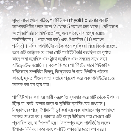
নিয়ন্ত্রণ
সান্দ্র লাভা থেকে গঠিত, পার্লাইট হল rhyolitic রচনার একটি
যোগাযোগ
আগ্নেয়গিরির গ্লাস যাতে 2 থেকে 5 শতাংশ জল থাকে। বেশিরভাগ
আগ্নেয়গিরির চশমাগুলিতে কিছু জল থাকে, যার মধ্যে রয়েছে
করুন
অবসিডিয়ান (1 শতাংশের কম) এবং পিচস্টোন (10 শতাংশ
পর্যন্ত)। যদিও পার্লাইটের সঠিক গঠন প্রক্রিয়া নিয়ে বিতর্ক রয়েছে,
তবে এটি তাত্ত্বিক যে লাভা যেটি পার্লাইট তৈরি করেছিল তা পৃষ্ঠের
খবর
কাছে জমা হয়েছিল এবং ঠান্ডা হয়েছিল এবং সময়ের সাথে সাথে
হাইড্রেটেড হয়েছিল। কম্পোজিশনে পার্লাইটের সাথে পিউমাইস
ঘনিষ্ঠভাবে সম্পর্কিত কিন্তু, বিস্ফোরক উপায়ে পিউমিস গঠনের
মামলা
কারণে, দ্রুত শীতল লাভা বাতাসে প্রবেশ করে এবং পার্লাইটের চেয়ে
অনেক কম ঘন হয়ে যায়।
সাইট
পার্লাইট খনন করা হয় ভারী যন্ত্রপাতি ব্যবহার করে মাটি থেকে উপাদান
ম্যাপ
ছিঁড়ে বা কেটে ফেলার জন্য বা সুনির্দিষ্ট ব্লাস্টিংয়ের মাধ্যমে।
নিষ্কাশনের পরে, উপাদানটি চূর্ণ করা হয় এবং বাজারযোগ্য ভগ্নাংশে
আকার দেওয়া হয়। তারপর এটি অন্য উদ্ভিদে যায় যেখানে এটি
গোপনীয়তা
প্রসারিত হয়, বা "পপড" হয়। উত্তপ্ত হলে, পার্লাইটের জলের
উপাদান বিক্রিয়া করে এবং পার্লাইট পপকর্নের মতো পপ করে।