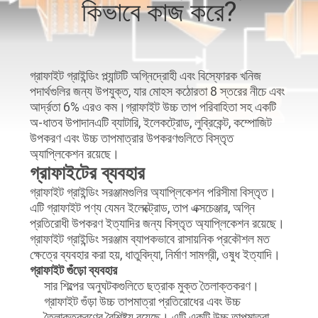
কিভাবে কাজ করে?
নিয়ন্ত্রণ
যোগাযোগ
গ্রাফাইট গ্রাইন্ডিং প্ল্যান্টটি অগ্নিদ্রোহী এবং বিস্ফোরক খনিজ
করুন
পদার্থগুলির জন্য উপযুক্ত, যার মোহস কঠোরতা 8 স্তরের নীচে এবং
আর্দ্রতা 6% এরও কম।গ্রাফাইট উচ্চ তাপ পরিবাহিতা সহ একটি
অ-ধাতব উপাদানএটি ব্যাটারি, ইলেকট্রোড, লুব্রিকেন্ট, কম্পোজিট
খবর
উপকরণ এবং উচ্চ তাপমাত্রার উপকরণগুলিতে বিস্তৃত
অ্যাপ্লিকেশন রয়েছে।
গ্রাফাইটের ব্যবহার
মামলা
গ্রাফাইট গ্রাইন্ডিং সরঞ্জামগুলির অ্যাপ্লিকেশন পরিসীমা বিস্তৃত।
এটি গ্রাফাইট পণ্য যেমন ইলেক্ট্রোড, তাপ এক্সচেঞ্জার, অগ্নি
সাইট
প্রতিরোধী উপকরণ ইত্যাদির জন্য বিস্তৃত অ্যাপ্লিকেশন রয়েছে।
গ্রাফাইট গ্রাইন্ডিং সরঞ্জাম ব্যাপকভাবে রাসায়নিক প্রকৌশল মত
ম্যাপ
ক্ষেত্রে ব্যবহার করা হয়, ধাতুবিদ্যা, নির্মাণ সামগ্রী, ওষুধ ইত্যাদি।
গ্রাফাইট গুঁড়ো ব্যবহার
সার শিল্পের অনুঘটকগুলিতে ছত্রাক মুক্ত তৈলাক্তকরণ।
গোপনীয়তা
গ্রাফাইট গুঁড়া উচ্চ তাপমাত্রা প্রতিরোধের এবং উচ্চ
তৈলাক্তকরণের বৈশিষ্ট্য রয়েছে। এটি একটি উচ্চ তাপমাত্রা