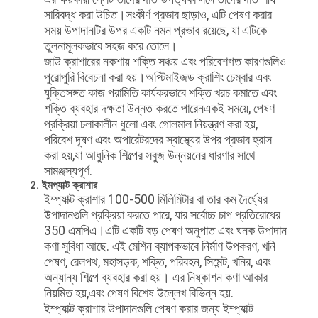
সারিবদ্ধ করা উচিত।সংকীর্ণ প্রভাব ছাড়াও, এটি পেষণ করার
সময় উপাদানটির উপর একটি নমন প্রভাব রয়েছে, যা এটিকে
তুলনামূলকভাবে সহজ করে তোলে।
জাউ ক্রাশারের নকশায় শক্তি সঞ্চয় এবং পরিবেশগত কারণগুলিও
পুরোপুরি বিবেচনা করা হয়।অপ্টিমাইজড ক্রাশিং চেম্বার এবং
যুক্তিসঙ্গত কাজ পরামিতি কার্যকরভাবে শক্তি খরচ কমাতে এবং
শক্তি ব্যবহার দক্ষতা উন্নত করতে পারেনএকই সময়ে, পেষণ
প্রক্রিয়া চলাকালীন ধুলো এবং গোলমাল নিয়ন্ত্রণ করা হয়,
পরিবেশ দূষণ এবং অপারেটরদের স্বাস্থ্যের উপর প্রভাব হ্রাস
করা হয়,যা আধুনিক শিল্পের সবুজ উন্নয়নের ধারণার সাথে
সামঞ্জস্যপূর্ণ.
2. ইমপ্যাক্ট ক্রাশার
ইম্প্যাক্ট ক্রাশার 100-500 মিলিমিটার বা তার কম দৈর্ঘ্যের
উপাদানগুলি প্রক্রিয়া করতে পারে, যার সর্বোচ্চ চাপ প্রতিরোধের
350 এমপিএ।এটি একটি বড় পেষণ অনুপাত এবং ঘনক উপাদান
কণা সুবিধা আছে. এই মেশিন ব্যাপকভাবে নির্মাণ উপকরণ, খনি
পেষণ, রেলপথ, মহাসড়ক, শক্তি, পরিবহন, সিমেন্ট, খনির, এবং
অন্যান্য শিল্পে ব্যবহার করা হয়। এর নিষ্কাশন কণা আকার
নিয়মিত হয়,এবং পেষণ বিশেষ উল্লেখ বিভিন্ন হয়.
ইম্প্যাক্ট ক্রাশার উপাদানগুলি পেষণ করার জন্য ইম্প্যাক্ট