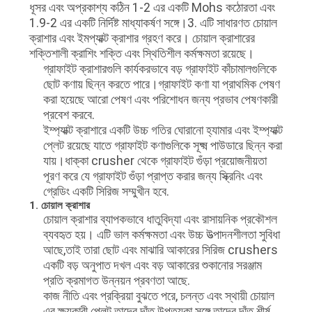
ধূসর এবং অপ্রকাশ্য কঠিন 1-2 এর একটি Mohs কঠোরতা এবং
1.9-2 এর একটি নির্দিষ্ট মাধ্যাকর্ষণ সঙ্গে।3. এটি সাধারণত চোয়াল
ক্রাশার এবং ইমপ্যাক্ট ক্রাশার গ্রহণ করে। চোয়াল ক্রাশারের
শক্তিশালী ক্রাশিং শক্তি এবং স্থিতিশীল কর্মক্ষমতা রয়েছে।
গ্রাফাইট ক্রাশারগুলি কার্যকরভাবে বড় গ্রাফাইট কাঁচামালগুলিকে
ছোট কণায় ছিন্ন করতে পারে।গ্রাফাইট কণা যা প্রাথমিক পেষণ
করা হয়েছে আরো পেষণ এবং পরিশোধন জন্য প্রভাব পেষণকারী
প্রবেশ করবে.
ইম্প্যাক্ট ক্রাশারে একটি উচ্চ গতির ঘোরানো হ্যামার এবং ইম্প্যাক্ট
প্লেট রয়েছে যাতে গ্রাফাইট কণাগুলিকে সূক্ষ্ম পাউডারে ছিন্ন করা
যায়।ধাক্কা crusher থেকে গ্রাফাইট গুঁড়া প্রয়োজনীয়তা
পূরণ করে যে গ্রাফাইট গুঁড়া প্রাপ্ত করার জন্য স্ক্রিনিং এবং
গ্রেডিং একটি সিরিজ সম্মুখীন হবে.
1. চোয়াল ক্রাশার
চোয়াল ক্রাশার ব্যাপকভাবে ধাতুবিদ্যা এবং রাসায়নিক প্রকৌশল
ব্যবহৃত হয়। এটি ভাল কর্মক্ষমতা এবং উচ্চ উত্পাদনশীলতা সুবিধা
আছে,তাই তারা ছোট এবং মাঝারি আকারের সিরিজ crushers
একটি বড় অনুপাত দখল এবং বড় আকারের শুকানোর সরঞ্জাম
প্রতি ক্রমাগত উন্নয়ন প্রবণতা আছে.
কাজ নীতি এবং প্রক্রিয়া বুঝতে পরে, চলন্ত এবং স্থায়ী চোয়াল
এর ক্ষয়কারী প্লেট তাদের দাঁত উপত্যকা সঙ্গে তাদের দাঁত শীর্ষ