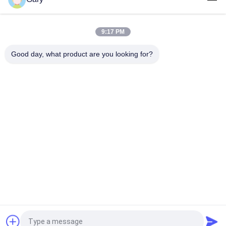
শীর্ষ
9:17 PM
Good day, what product are you looking for?
সব
মাইক্রন পাউডার গ্রিলিং 
ইএএফ ডাস্ট রিসাইক্লিং
মেশিন
ধাতুশিল্প প্রক্রিয়াকরণ লাইন
নাকাল বল মিল
পাথর ও বালি ধোয়ার লাইন
ঘূর্ণমান ভাটি
মোবাইল ক্রাশিং স্টেশন
রোটারি শুকানোর মেশিন
উদ্ধৃতির জন্য আবেদন