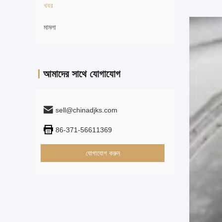
খবর
মামলা
আমাদের সাথে যোগাযোগ
sell@chinadjks.com
86-371-56611369
যোগাযোগ করুন