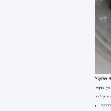
বৈদ্যুতিক গা
হেঙ্গ্যাং স
অ্যাপ্লিকে
অ্যানো