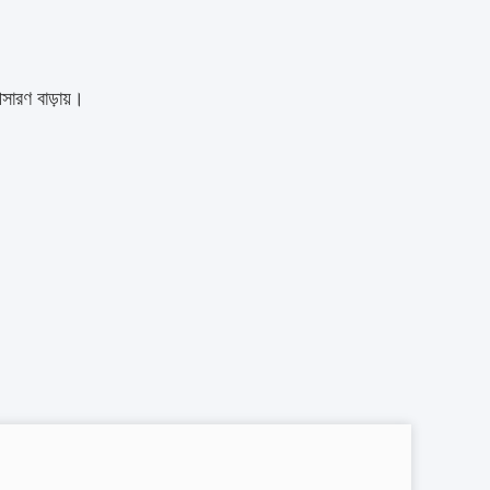
পসারণ বাড়ায়।