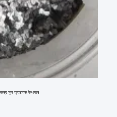
রির জন্য মূল অ্যানোড উপাদান