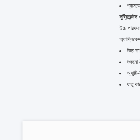
গ্যাসক
লুব্রিকেন্টস 
উচ্চ পারফরম
অ্যাপ্লিকে
উচ্চ তা
শুকনো 
অ্যান্ট
ধাতু ক