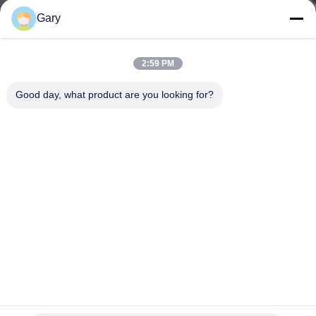
নিয়ন্ত্রণ
Gary
যোগাযোগ
2:59 PM
করুন
Good day, what product are you looking for?
খবর
মামলা
সাইট
ম্যাপ
গোপনীয়তা
একক পাস বা ট্রিপল ড্রাম গ্রাফাইট রোটারি ড্রায়ার