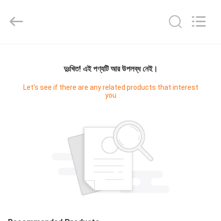
Zhengzhou
Hengyang
Industrial
Co.,
Ltd.
All
Rights
বাড়ি
Reserved.
দুঃখিত! এই পণ্যটি আর উপলব্ধ নেই।
পণ্য
Let's see if there are any related products that interest
you
আমাদের
সম্পর্কে
কারখানা
ভ্রমণ
মান