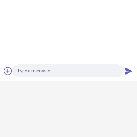
উদ্ধৃতির জন্য আবেদন
সব
মাইক্রন পাউডার গ্রিলিং 
ইএএফ ডাস্ট রিসাইক্লিং
মেশিন
Photo
ধাতুশিল্প প্রক্রিয়াকরণ লাইন
নাকাল বল মিল
Video Call
Audio Call
পাথর ও বালি ধোয়ার লাইন
ঘূর্ণমান ভাটি