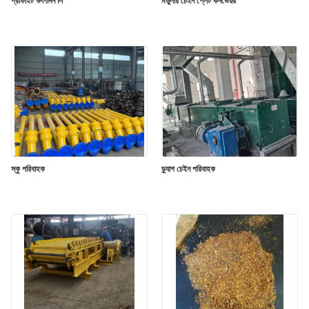
নীতি
গ্রাফাইট উৎপাদন লি
মডুলার চেইন প্লেট কনভেয়র
স্কু পরিবাহক
ড্র্যাগ চেইন পরিবাহক