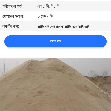
নিয়ন্ত্রণ
পরিশোধের শর্ত:
এল / সি, টি / টি
যোগানের ক্ষমতা:
6 সেট / ডি
যোগাযোগ
লক্ষণীয় করা:
,
ফাউন্ড্রি বালি পেষণ কারখানা
ফাউন্ড্রি স্যান্ড স্ক্রিনিং প্ল্যান্ট
করুন
ভালো দাম
খবর
মামলা
সাইট
ম্যাপ
গোপনীয়তা