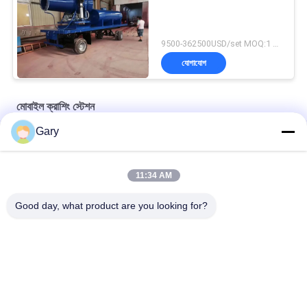
9500-362500USD/set MOQ:1 সেট
যোগাযোগ
মোবাইল ক্রাশিং স্টেশন
Gary
Foundry sand Crushing & Screening Plant
স্পন্দনশীল স্ক্রিন সহ পোর্টেবল চোয়াল ক্রাশার
11:34 AM
মোবাইল চোয়াল ক্রাশার এবং বিভাজক মেশিন
Good day, what product are you looking for?
সব
মাইক্রন পাউডার গ্রিলিং 
ইএএফ ডাস্ট রিসাইক্লিং
মেশিন