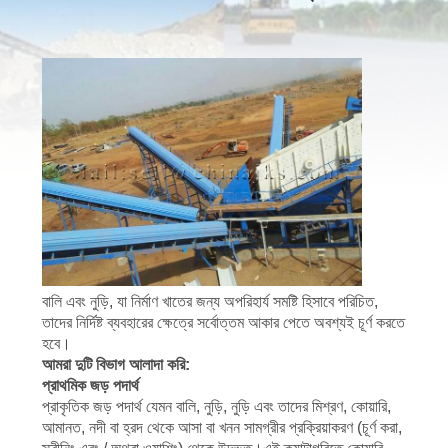
নিয়ন্ত্রণ
যোগাযোগ
করুন
খবর
মামলা
বালি এবং নুড়ি, যা নির্মাণ খাতের জন্য অপরিহার্য সমষ্টি হিসাবে পরিচিত,
সাইট
তাদের নির্দিষ্ট ব্যবহারের ক্ষেত্রে সর্বোত্তম আকার পেতে অবশ্যই চূর্ণ করতে
হবে।
ম্যাপ
আমরা দুটি বিভাগ আলাদা করি:
প্রাথমিক জড় পদার্থ
প্রাকৃতিক জড় পদার্থ যেমন বালি, নুড়ি, নুড়ি এবং তাদের মিশ্রণ, কোয়ারি,
গোপনীয়তা
আমানত, নদী বা হ্রদ থেকে আসা বা খনন সামগ্রীর প্রক্রিয়াকরণ (চূর্ণ করা,